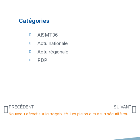
Catégories
AISMT36
Actu nationale
Actu régionale
PDP
PRÉCÉDENT
SUIVANT
Précédent
S
Nouveau décret sur la traçabilité de l’exposition aux CMR
Les pleins airs de la sécurité routière