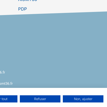
PDP
6.fr
smt36.fr
 tout
Refuser
Non, ajuster