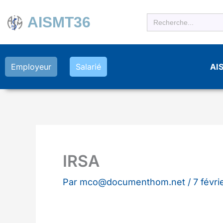
Aller
Search
AISMT36
au
for:
contenu
AI
Employeur
Salarié
IRSA
Par
mco@documenthom.net
/
7 févri